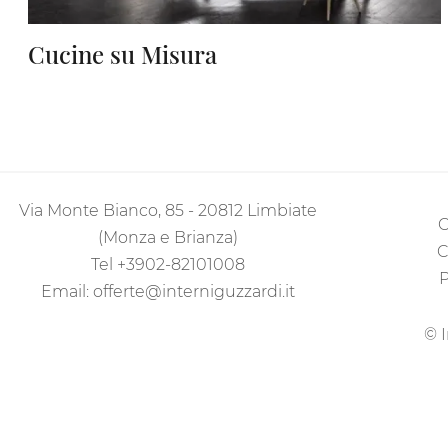
Cucine su Misura
Via Monte Bianco, 85 - 20812 Limbiate
C
(Monza e Brianza)
C
Tel
+3902-82101008
P
Email:
offerte@interniguzzardi.it
© I