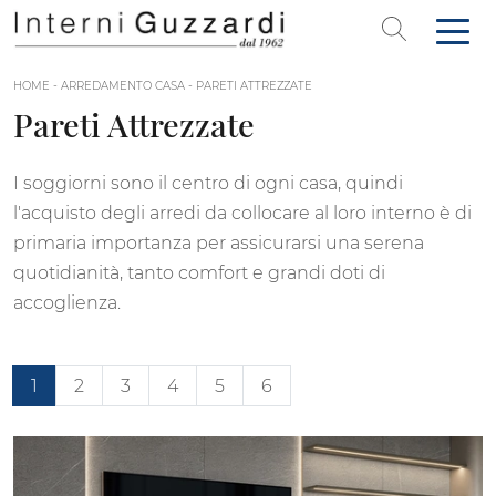
HOME
-
ARREDAMENTO CASA
-
PARETI ATTREZZATE
Pareti Attrezzate
I soggiorni sono il centro di ogni casa, quindi
l'acquisto degli arredi da collocare al loro interno è di
primaria importanza per assicurarsi una serena
quotidianità, tanto comfort e grandi doti di
accoglienza.
1
2
3
4
5
6