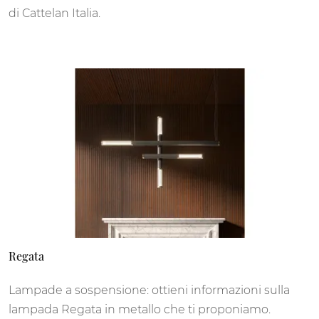
di Cattelan Italia.
Regata
Lampade a sospensione: ottieni informazioni sulla
lampada Regata in metallo che ti proponiamo.