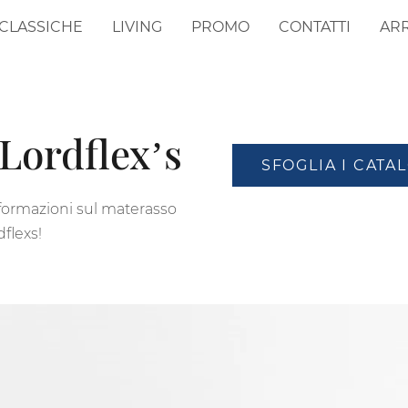
CLASSICHE
LIVING
PROMO
CONTATTI
AR
Lordflex’s
SFOGLIA I CATA
informazioni sul materasso
dflexs!