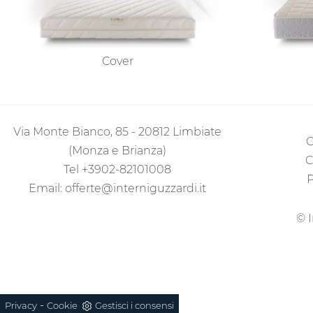
Cover
Via Monte Bianco, 85 - 20812 Limbiate
C
(Monza e Brianza)
C
Tel
+3902-82101008
P
Email:
offerte@interniguzzardi.it
© I
-
Privacy
Cookie
Gestisci i consensi