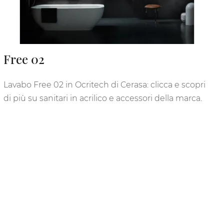
Free 02
Lavabo Free 02 in Ocritech di Cerasa: clicca e scopri
di più su sanitari in acrilico e accessori della marca.