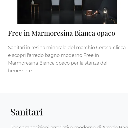
Free in Marmoresina Bianca opaco
Sanitari in resina minerale del marchio Cerasa: clicca
e scopri l'arredo bagno moderno Free in
Marmoresina Bianca opaco per la stanza del
benessere.
Sanitari
Per composizioni arredative moderne di Arredo Bag