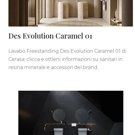
Des Evolution Caramel 01
Lavabo Freestanding Des Evolution Caramel 01 di
Cerasa: clicca e ottieni informazioni su sanitari in
resina minerale e accessori del brand.