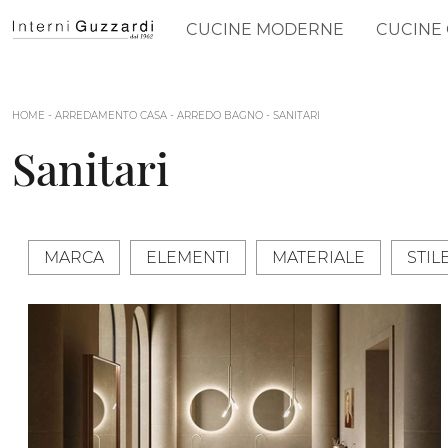
CUCINE MODERNE
CUCINE 
HOME
-
ARREDAMENTO CASA
-
ARREDO BAGNO
-
SANITARI
Sanitari
MARCA
ELEMENTI
MATERIALE
STIL