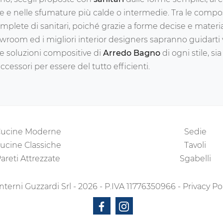
de e nelle sfumature più calde o intermedie. Tra le comp
te di sanitari, poiché grazie a forme decise e materiali 
howroom ed i migliori interior designers sapranno guidart
Le soluzioni compositive di
Arredo Bagno
di ogni stile, s
essori per essere del tutto efficienti.
ucine Moderne
Sedie
ucine Classiche
Tavoli
areti Attrezzate
Sgabelli
nterni Guzzardi Srl - 2026 - P.IVA 11776350966 -
Privacy Po