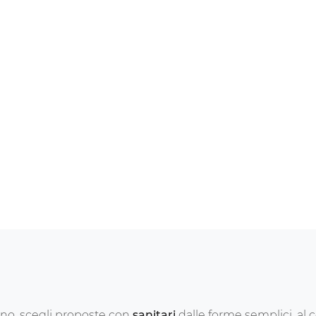
no, scegli proposte con
sanitari
dalle forme semplici, al co