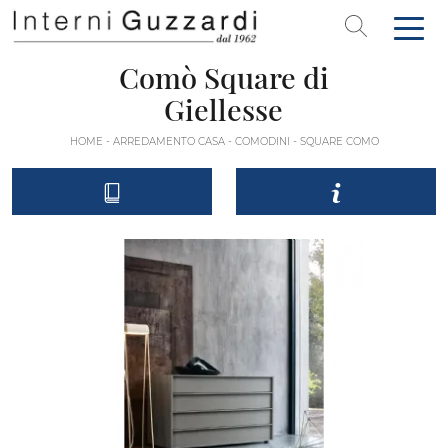
Comò Square di
Giellesse
HOME
-
ARREDAMENTO CASA
-
COMODINI
-
SQUARE COMO