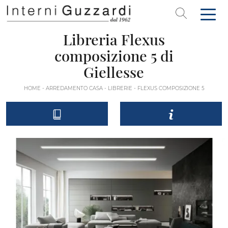
Libreria Flexus
composizione 5 di
Giellesse
HOME
-
ARREDAMENTO CASA
-
LIBRERIE
-
FLEXUS COMPOSIZIONE 5