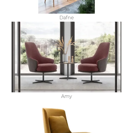
Dafne
Amy