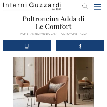
Poltroncina Adda di
Le Comfort
HOME
-
ARREDAMENTO CASA
-
POLTRONCINE
-
ADDA