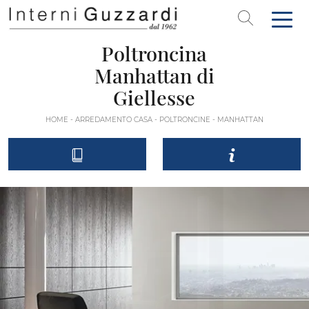
Poltroncina
Manhattan di
Giellesse
HOME
-
ARREDAMENTO CASA
-
POLTRONCINE
-
MANHATTAN