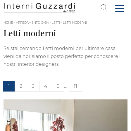
HOME
-
ARREDAMENTO CASA
-
LETTI
-
LETTI MODERNI
Letti moderni
Se stai cercando Letti moderni per ultimare casa,
vieni da noi: siamo il posto perfetto per conoscere i
nostri interior designers.
1
2
3
4
5
....
11