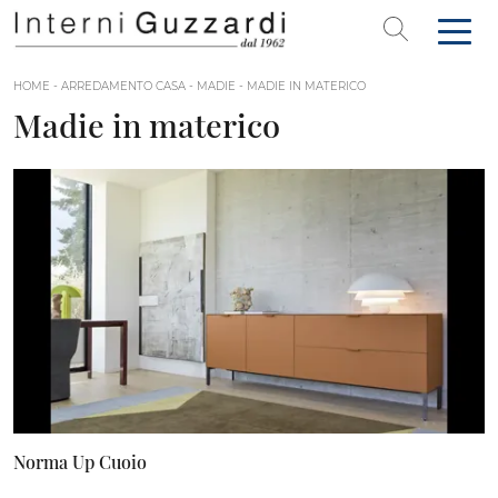
HOME
-
ARREDAMENTO CASA
-
MADIE
-
MADIE IN MATERICO
Madie in materico
Norma Up Cuoio