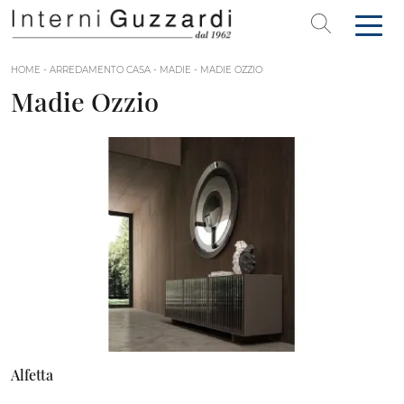
HOME
-
ARREDAMENTO CASA
-
MADIE
-
MADIE OZZIO
Madie Ozzio
Alfetta