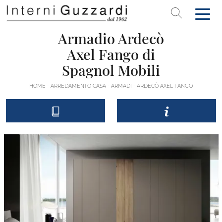
Armadio Ardecò
Axel Fango di
Spagnol Mobili
HOME
-
ARREDAMENTO CASA
-
ARMADI
-
ARDECÒ AXEL FANGO