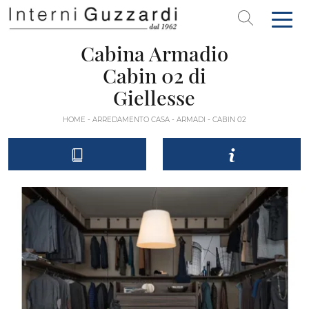
Cabina Armadio
Cabin 02 di
Giellesse
HOME
-
ARREDAMENTO CASA
-
ARMADI
-
CABIN 02