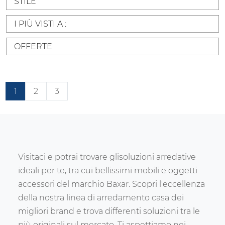
STILE
I PIÙ VISTI A :
OFFERTE
1
2
3
Visitaci e potrai trovare glisoluzioni arredative
ideali per te, tra cui bellissimi mobili e oggetti
accessori del marchio Baxar. Scopri l'eccellenza
della nostra linea di arredamento casa dei
migliori brand e trova differenti soluzioni tra le
più originali sul mercato. Ti aspettiamo nei