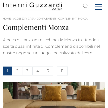
HOME
-
ACCESSORI CASA
-
COMPLEMENTI
-
COMPLEMENTI MONZA
Complementi Monza
A poca distanza in macchina da Monza ti attende la
scelta quasi infinita di Complementi disponibili nel
nostro negozio, un luogo specializzato del com
1
2
3
4
5
....
11