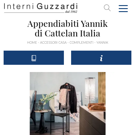
Appendiabiti Yannik
di Cattelan Italia
HOME
-
ACCESSORI CASA
-
COMPLEMENTI
-
YANNIK