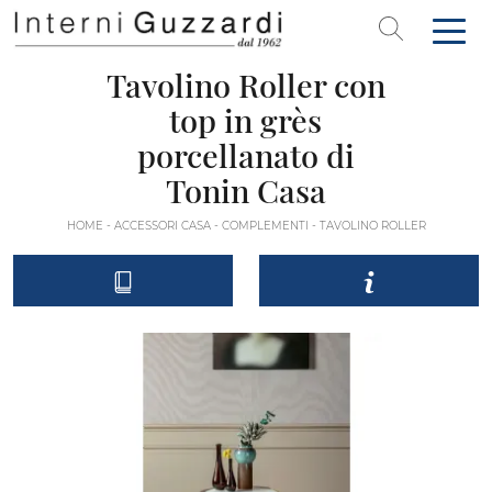
Tavolino Roller con
top in grès
porcellanato di
Tonin Casa
HOME
-
ACCESSORI CASA
-
COMPLEMENTI
-
TAVOLINO ROLLER