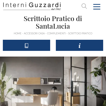
Scrittoio Pratico di
SantaLucia
HOME
-
ACCESSORI CASA
-
COMPLEMENTI
-
SCRITTOIO PRATICO