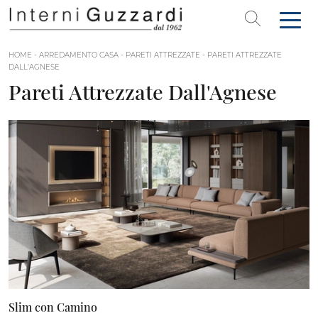
HOME
-
ARREDAMENTO CASA
-
PARETI ATTREZZATE
-
PARETI ATTREZZATE
DALL'AGNESE
Pareti Attrezzate Dall'Agnese
Slim con Camino