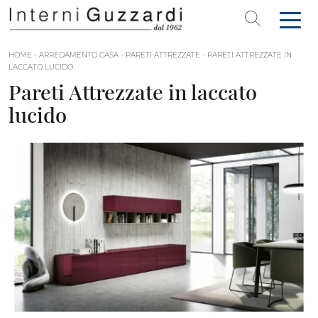
HOME
-
ARREDAMENTO CASA
-
PARETI ATTREZZATE
-
PARETI ATTREZZATE IN
LACCATO LUCIDO
Pareti Attrezzate in laccato
lucido