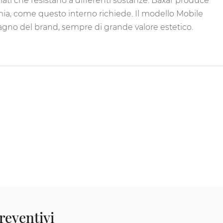
ati che resistano a differenti sostanze. Baxar produce
a, come questo interno richiede. Il modello Mobile
agno del brand, sempre di grande valore estetico.
reventivi