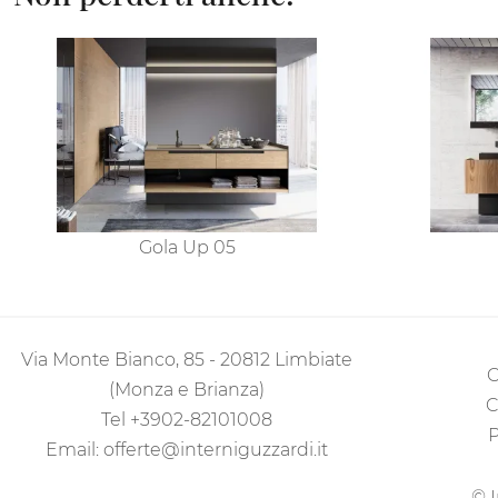
Gola Up 05
Via Monte Bianco, 85 - 20812 Limbiate
C
(Monza e Brianza)
C
Tel
+3902-82101008
P
Email:
offerte@interniguzzardi.it
© I