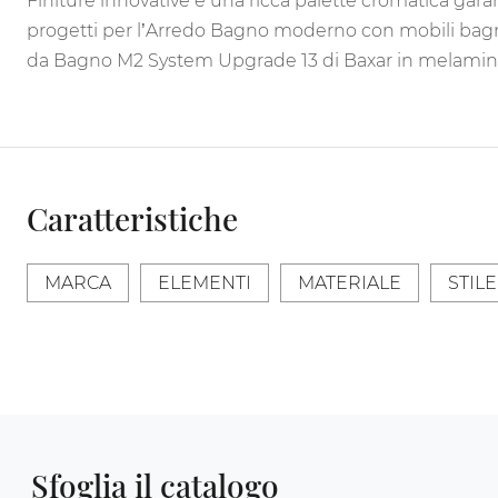
Finiture innovative e una ricca palette cromatica gar
progetti per l’Arredo Bagno moderno con mobili bagn
da Bagno M2 System Upgrade 13 di Baxar in melaminico 
Caratteristiche
MARCA
ELEMENTI
MATERIALE
STILE
Sfoglia il catalogo