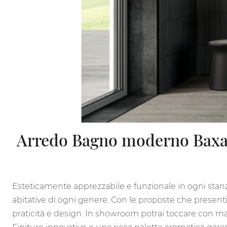
Arredo Bagno moderno Baxar:
Esteticamente apprezzabile e funzionale in ogni stan
abitative di ogni genere. Con le proposte che present
praticità e design. In showroom potrai toccare con ma