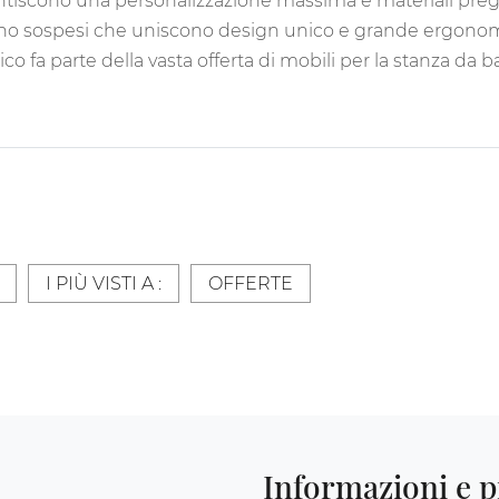
antiscono una personalizzazione massima e materiali pregi
o sospesi che uniscono design unico e grande ergonomi
fa parte della vasta offerta di mobili per la stanza da b
I PIÙ VISTI A :
OFFERTE
Informazioni e p