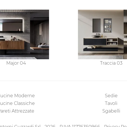
Major 04
Traccia 03
ucine Moderne
Sedie
ucine Classiche
Tavoli
areti Attrezzate
Sgabelli
nterni Guzzardi Srl - 2026 - P.IVA 11776350966 -
Privacy Po