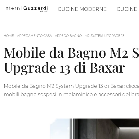
CUCINE MODERNE
CUCINE 
HOME
-
ARREDAMENTO CASA
-
ARREDO BAGNO
-
M2 SYSTEM UPGRADE 13
Mobile da Bagno M2 
Upgrade 13 di Baxar
Mobile da Bagno M2 System Upgrade 13 di Baxar: clicca 
mobili bagno sospesi in melaminico e accessori del br