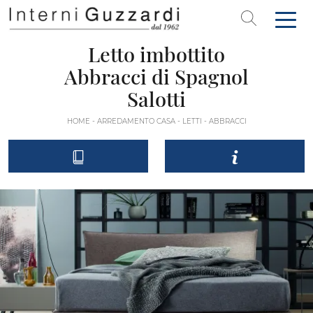
Letto imbottito
Abbracci di Spagnol
Salotti
HOME
-
ARREDAMENTO CASA
-
LETTI
-
ABBRACCI