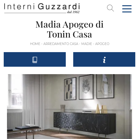
Madia Apogeo di
Tonin Casa
HOME
-
ARREDAMENTO CASA
-
MADIE
-
APOGEO