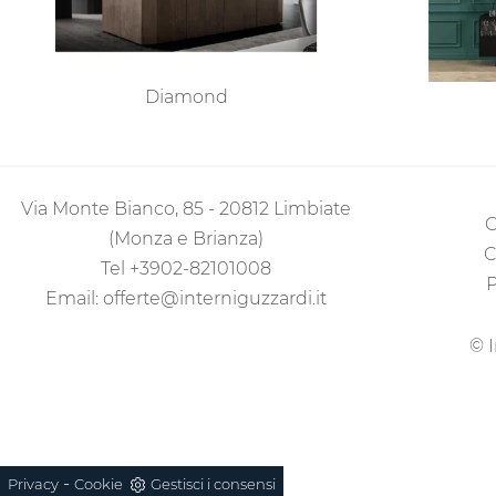
Diamond
Via Monte Bianco, 85 - 20812 Limbiate
C
(Monza e Brianza)
C
Tel
+3902-82101008
P
Email:
offerte@interniguzzardi.it
© I
-
Privacy
Cookie
Gestisci i consensi