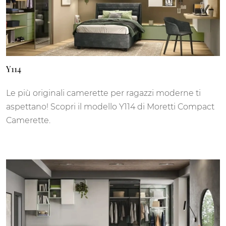
Y114
Le più originali camerette per ragazzi moderne ti
aspettano! Scopri il modello Y114 di Moretti Compact
Camerette.