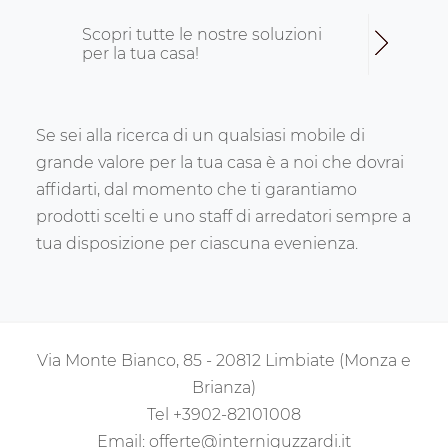
Scopri tutte le nostre soluzioni
per la tua casa!
Se sei alla ricerca di un qualsiasi mobile di
grande valore per la tua casa è a noi che dovrai
affidarti, dal momento che ti garantiamo
prodotti scelti e uno staff di arredatori sempre a
tua disposizione per ciascuna evenienza.
Via Monte Bianco, 85 - 20812 Limbiate (Monza e
Brianza)
Tel
+3902-82101008
Email:
offerte@interniguzzardi.it