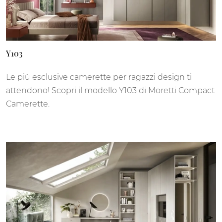
Y103
Le più esclusive camerette per ragazzi design ti
attendono! Scopri il modello Y103 di Moretti Compact
Camerette.