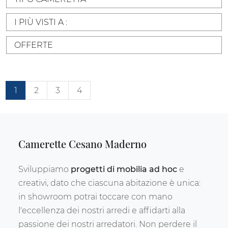
I PIÙ VISTI A :
OFFERTE
1
2
3
4
Camerette Cesano Maderno
Sviluppiamo
progetti di mobilia ad hoc
e
creativi, dato che ciascuna abitazione è unica:
in showroom potrai toccare con mano
l'eccellenza dei nostri arredi e affidarti alla
passione dei nostri arredatori. Non perdere il