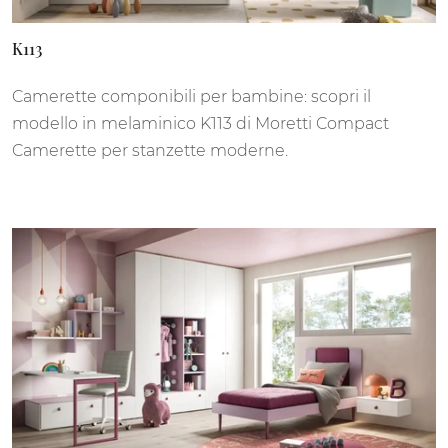
K113
Camerette componibili per bambine: scopri il
modello in melaminico K113 di Moretti Compact
Camerette per stanzette moderne.