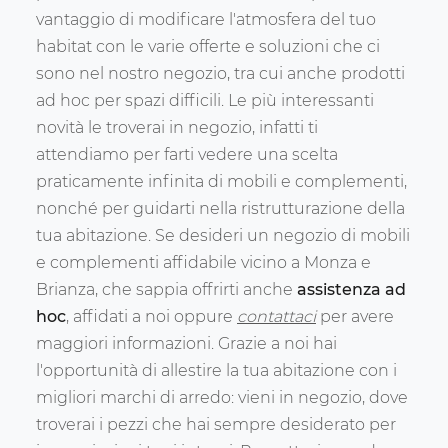
vantaggio di modificare l'atmosfera del tuo
habitat con le varie offerte e soluzioni che ci
sono nel nostro negozio, tra cui anche prodotti
ad hoc per spazi difficili. Le più interessanti
novità le troverai in negozio, infatti ti
attendiamo per farti vedere una scelta
praticamente infinita di mobili e complementi,
nonché per guidarti nella ristrutturazione della
tua abitazione. Se desideri un negozio di mobili
e complementi affidabile vicino a Monza e
Brianza, che sappia offrirti anche
assistenza ad
hoc
, affidati a noi oppure
contattaci
per avere
maggiori informazioni. Grazie a noi hai
l'opportunità di allestire la tua abitazione con i
migliori marchi di arredo: vieni in negozio, dove
troverai i pezzi che hai sempre desiderato per