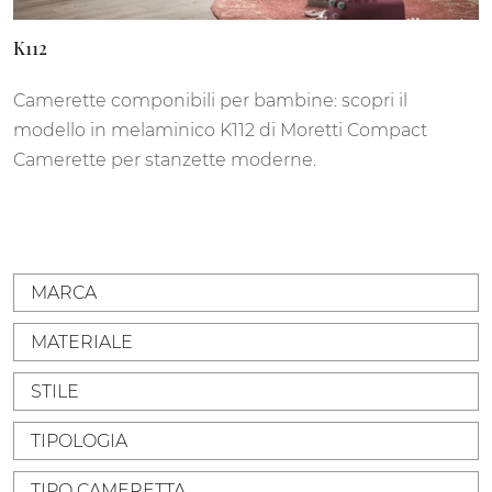
K112
Camerette componibili per bambine: scopri il
modello in melaminico K112 di Moretti Compact
Camerette per stanzette moderne.
MARCA
MATERIALE
STILE
TIPOLOGIA
TIPO CAMERETTA