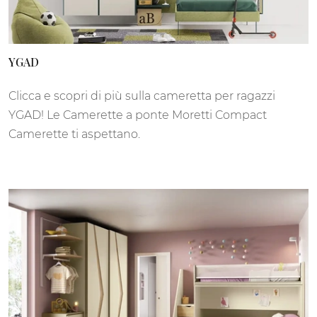
YGAD
Clicca e scopri di più sulla cameretta per ragazzi
YGAD! Le Camerette a ponte Moretti Compact
Camerette ti aspettano.