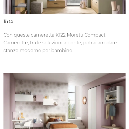
K122
Con questa cameretta K122 Moretti Compact
Camerette, tra le soluzioni a ponte, potrai arredare
stanze moderne per bambine.