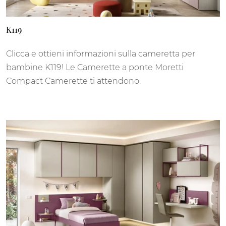
K119
Clicca e ottieni informazioni sulla cameretta per
bambine K119! Le Camerette a ponte Moretti
Compact Camerette ti attendono.