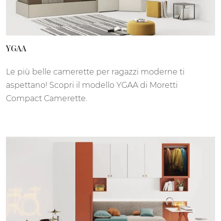
YGAA
Le più belle camerette per ragazzi moderne ti
aspettano! Scopri il modello YGAA di Moretti
Compact Camerette.