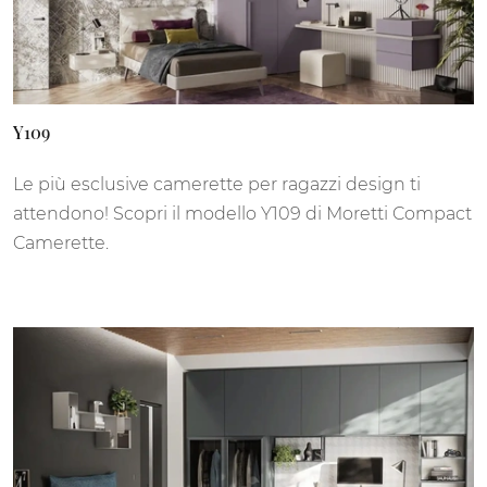
Y109
Le più esclusive camerette per ragazzi design ti
attendono! Scopri il modello Y109 di Moretti Compact
Camerette.