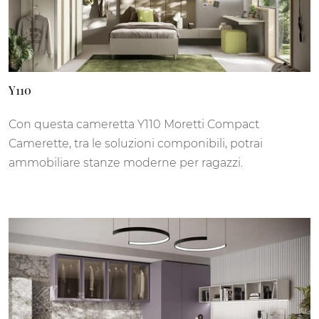
Y110
Con questa cameretta Y110 Moretti Compact
Camerette, tra le soluzioni componibili, potrai
ammobiliare stanze moderne per ragazzi.