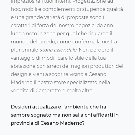
impreziosire i tuoi interni. Progettazione ad
hoc, mobili e complementi di stupenda qualità
e una grande varietà di proposte sono i
caratteri di forza del nostro negozio, da anni
luogo noto in zona per quel che riguarda il
mondo dell'arredo, come conferma la nostra
pluriennale
storia aziendale
. Non perdere il
vantaggio di modificare lo stile della tua
abitazione con arredi dei migliori produttori del
design e vieni a scoprire vicino a Cesano
Maderno il nostro store specializzato nella
vendita di Camerette e molto altro
Desideri attualizzare l'ambiente che hai
sempre sognato ma non sai a chi affidarti in
provincia di Cesano Maderno?