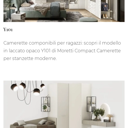
Y101
Camerette componibili per ragazzi: scopri il modello
in laccato opaco Y101 di Moretti Compact Camerette
per stanzette moderne.