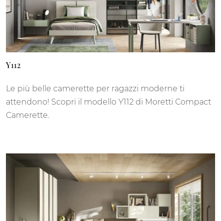
Y112
Le più belle camerette per ragazzi moderne ti
attendono! Scopri il modello Y112 di Moretti Compact
Camerette.