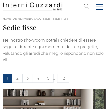
HOME
-
ARREDAMENTO CASA
-
SEDIE
-
SEDIE FISSE
Sedie fisse
Nel nostro showroom potrai richiedere di essere
seguito durante ogni momento del tuo progetto,
valutando gli arredi che meglio rispondono non solo
all
1
2
3
4
5
....
12