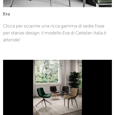
Eva
Clicca per scoprire una ricca gamma di sedie fisse
per stanze design: il modello Eva di Cattelan Italia ti
attende!