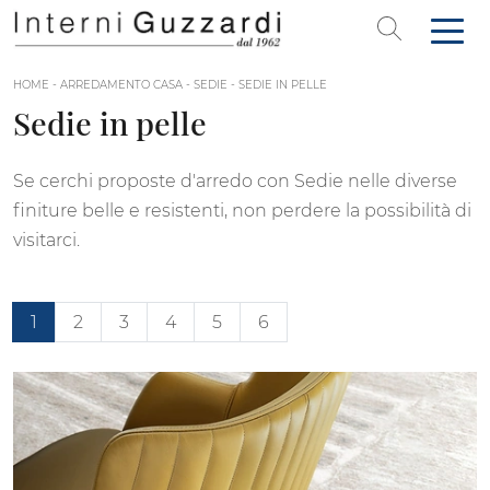
HOME
-
ARREDAMENTO CASA
-
SEDIE
-
SEDIE IN PELLE
Sedie in pelle
Se cerchi proposte d'arredo con Sedie nelle diverse
finiture belle e resistenti, non perdere la possibilità di
visitarci.
1
2
3
4
5
6