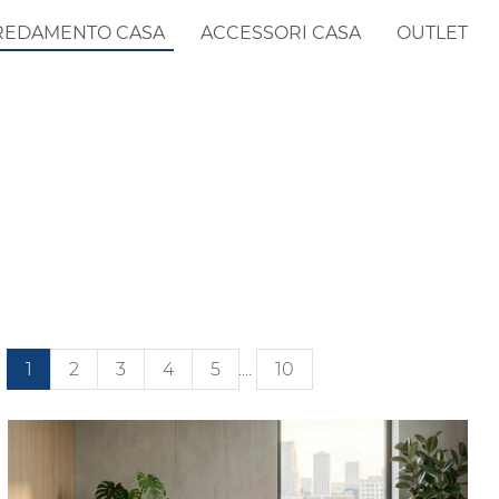
REDAMENTO CASA
ACCESSORI CASA
OUTLET
1
2
3
4
5
....
10