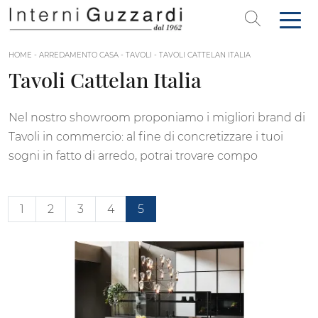
HOME
-
ARREDAMENTO CASA
-
TAVOLI
-
TAVOLI CATTELAN ITALIA
Tavoli Cattelan Italia
Nel nostro showroom proponiamo i migliori brand di
Tavoli in commercio: al fine di concretizzare i tuoi
sogni in fatto di arredo, potrai trovare compo
1
2
3
4
5