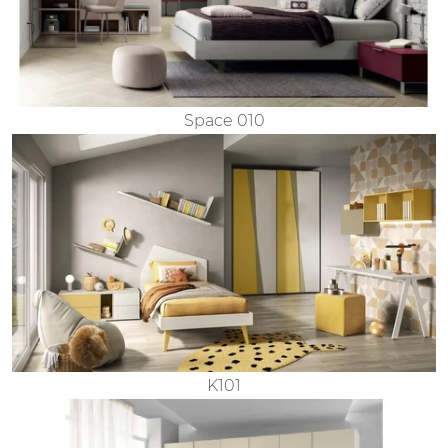
Space 010
K101