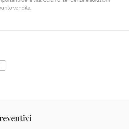
portanti della vita. Colori di tendenza e soluzioni
punto vendita.
E
reventivi