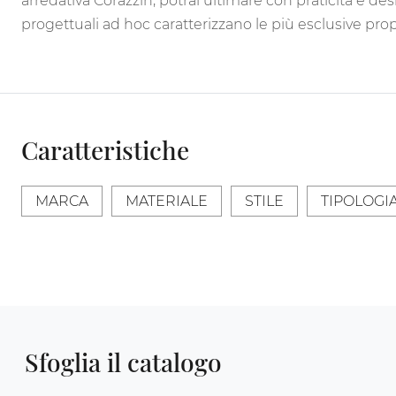
arredativa Corazzin, potrai ultimare con praticità e des
progettuali ad hoc caratterizzano le più esclusive p
Caratteristiche
MARCA
MATERIALE
STILE
TIPOLOGI
Sfoglia il catalogo