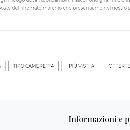
ign il luogo dove i tuoi bambini trascorrono gli anni più im
roposte del rinomato marchio che presentiamo nel nostro 
A
TIPO CAMERETTA
I PIÙ VISTI A :
OFFERT
Informazioni e p