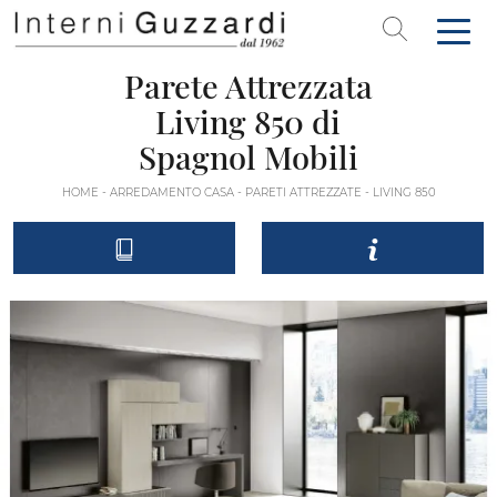
Parete Attrezzata
Living 850 di
Spagnol Mobili
HOME
-
ARREDAMENTO CASA
-
PARETI ATTREZZATE
-
LIVING 850