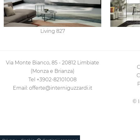
Living 827
Via Monte Bianco, 85 - 20812 Limbiate
C
(Monza e Brianza)
C
Tel
+3902-82101008
P
Email:
offerte@interniguzzardi.it
© I