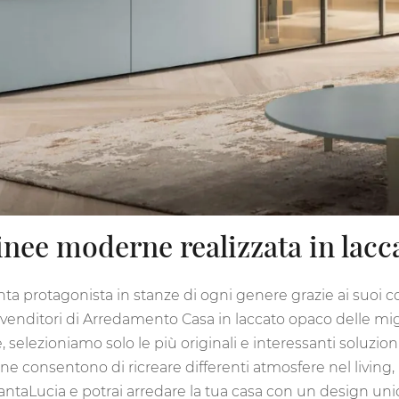
 linee moderne realizzata in lac
ta protagonista in stanze di ogni genere grazie ai suoi c
 rivenditori di Arredamento Casa in laccato opaco delle mig
e, selezioniamo solo le più originali e interessanti soluzio
rne consentono di ricreare differenti atmosfere nel living
antaLucia e potrai arredare la tua casa con un design unico