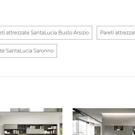
eti attrezzate SantaLucia Busto Arsizio
Pareti attrezz
zate SantaLucia Saronno