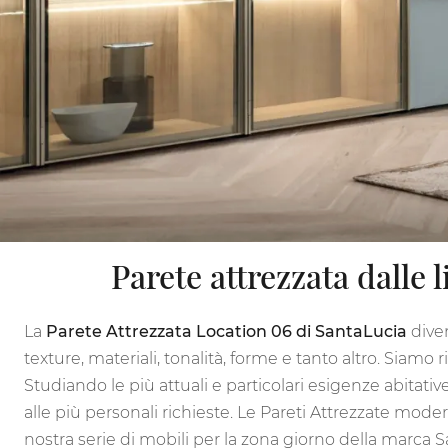
Parete attrezzata dalle
La
Parete Attrezzata Location 06 di SantaLucia
diven
texture, materiali, tonalità, forme e tanto altro. Siamo
Studiando le più attuali e particolari esigenze abitativ
alle più personali richieste. Le Pareti Attrezzate mode
nostra serie di mobili per la zona giorno della marca S