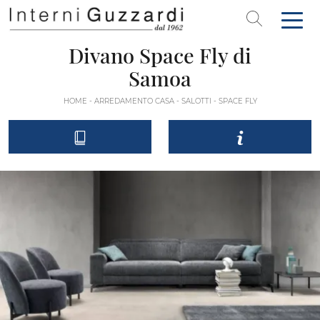
Divano Space Fly di
Samoa
HOME
-
ARREDAMENTO CASA
-
SALOTTI
-
SPACE FLY