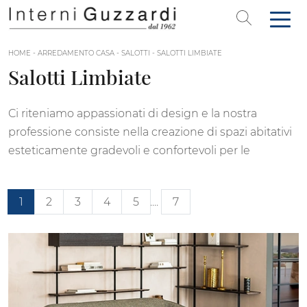
HOME
-
ARREDAMENTO CASA
-
SALOTTI
-
SALOTTI LIMBIATE
Salotti Limbiate
Ci riteniamo appassionati di design e la nostra
professione consiste nella creazione di spazi abitativi
esteticamente gradevoli e confortevoli per le
1
2
3
4
5
....
7