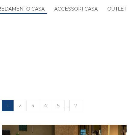
REDAMENTO CASA
ACCESSORI CASA
OUTLET
1
2
3
4
5
....
7