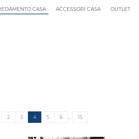
REDAMENTO CASA
ACCESSORI CASA
OUTLET
2
3
4
5
6
....
15