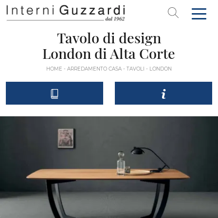
Tavolo di design
London di Alta Corte
HOME
-
ARREDAMENTO CASA
-
TAVOLI
-
LONDON