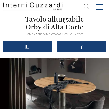
Tavolo allungabile
Orby di Alta Corte
HOME
-
ARREDAMENTO CASA
-
TAVOLI
-
ORBY