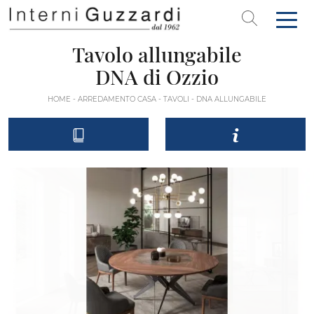
Tavolo allungabile
DNA di Ozzio
HOME
-
ARREDAMENTO CASA
-
TAVOLI
-
DNA ALLUNGABILE