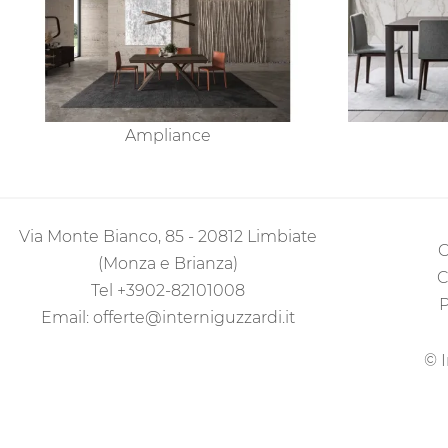
Ampliance
Via Monte Bianco, 85 - 20812 Limbiate
C
(Monza e Brianza)
C
Tel
+3902-82101008
P
Email:
offerte@interniguzzardi.it
© I