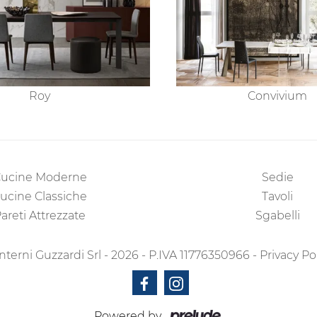
Roy
Convivium
ucine Moderne
Sedie
ucine Classiche
Tavoli
areti Attrezzate
Sgabelli
nterni Guzzardi Srl - 2026 - P.IVA 11776350966 -
Privacy Po
Powered by