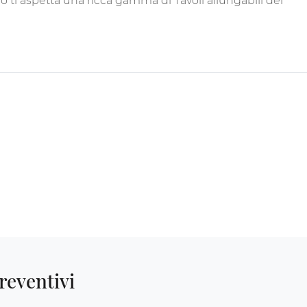
o ti aspetta una ricca gamma di Tavoli allungabili dei
reventivi