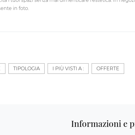
à i tuoi spazi senza mai dimenticare l'estetica. In negozi
ente in foto.
E
TIPOLOGIA
I PIÙ VISTI A :
OFFERTE
Informazioni e p