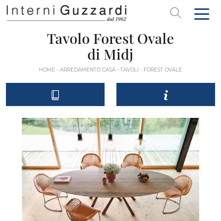
Tavolo Forest Ovale
di Midj
HOME
-
ARREDAMENTO CASA
-
TAVOLI
-
FOREST OVALE