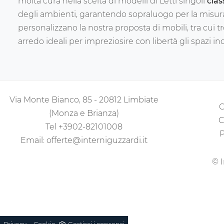
molta cura nella scelta di modelli di Letti singoli
clas
degli ambienti, garantendo sopraluogo per la misur
personalizzano la nostra proposta di mobili, tra cui tro
arredo ideali per impreziosire con libertà gli spazi i
Via Monte Bianco, 85 - 20812 Limbiate
C
(Monza e Brianza)
C
Tel
+3902-82101008
P
Email:
offerte@interniguzzardi.it
© I
-