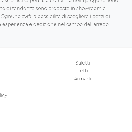
fessionisti esperti ti aiuteranno nella progettazione
erte di tendenza sono proposte in showroom e
. Ognuno avrà la possibilità di scegliere i pezzi di
nale esperienza e dedizione nel campo dell'arredo.
Salotti
Letti
Armadi
licy