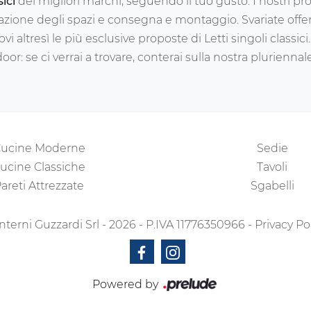
sici
dei migliori marchi, seguendo il tuo gusto. I nostri pro
azione degli spazi e consegna e montaggio. Svariate off
vi altresì le più esclusive proposte di Letti singoli classici
ndoor: se ci verrai a trovare, conterai sulla nostra plurien
ucine Moderne
Sedie
ucine Classiche
Tavoli
areti Attrezzate
Sgabelli
nterni Guzzardi Srl - 2026 - P.IVA 11776350966 -
Privacy Po
Powered by