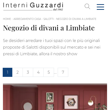
HOME
-
ARREDAMENTO CASA
-
SALOTTI
-
NEGOZIO DI DIVANI A LIMBIATE
Negozio di divani a Limbiate
Se desideri arredare i tuoi spazi con le più originali
proposte di Salotti disponibili sul mercato e sei nei
pressi di Limbiate, allora il nostro show
1
2
3
4
5
....
7