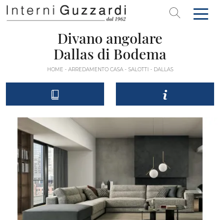
Divano angolare
Dallas di Bodema
HOME
-
ARREDAMENTO CASA
-
SALOTTI
-
DALLAS