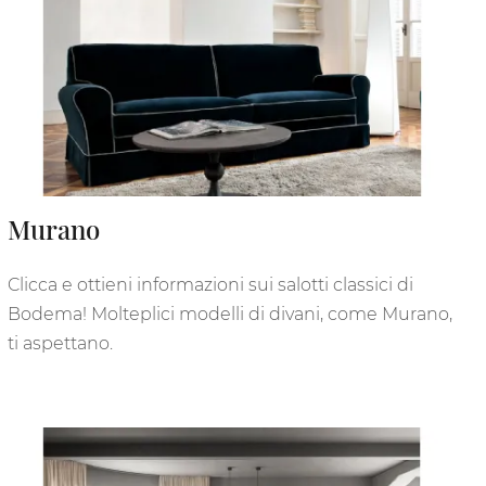
Murano
Clicca e ottieni informazioni sui salotti classici di
Bodema! Molteplici modelli di divani, come Murano,
ti aspettano.