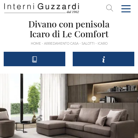
Divano con penisola
Icaro di Le Comfort
HOME
-
ARREDAMENTO CASA
-
SALOTTI
-
ICARO