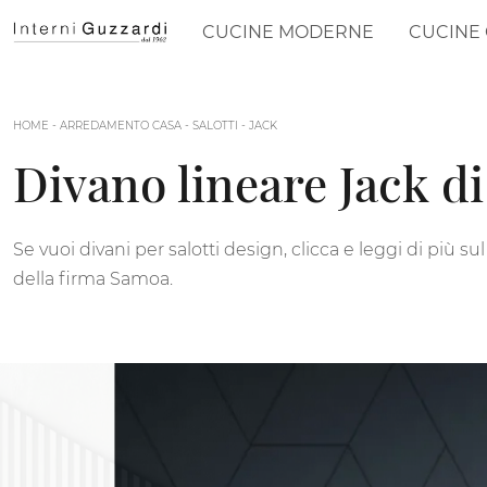
CUCINE MODERNE
CUCINE 
HOME
-
ARREDAMENTO CASA
-
SALOTTI
-
JACK
Divano lineare Jack d
Se vuoi divani per salotti design, clicca e leggi di più s
della firma Samoa.