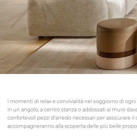
I momenti di relax e convivialità nel soggiorno di ogni
in un angolo, a centro stanza o addossati al muro dava
confortevoli pezzi d’arredo necessari per assicurare il
accompagneranno alla scoperta delle più belle proposte