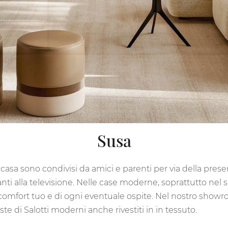
Susa
 casa sono condivisi da amici e parenti per via della pres
nti alla televisione. Nelle case moderne, soprattutto nel
 comfort tuo e di ogni eventuale ospite. Nel nostro showro
 di Salotti moderni anche rivestiti in in tessuto.